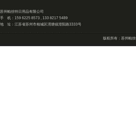
苏州帕丝特日用品有限公司
手 机：159 6225 8573 , 133 8217 5489
地 址：江苏省苏州市相城区渭塘镇澄阳路3333号
版权所有：苏州帕丝