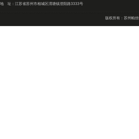
地 址：江苏省苏州市相城区渭塘镇澄阳路3333号
版权所有：苏州帕丝